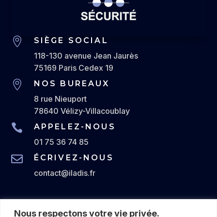

SIÈGE SOCIAL
118-130 avenue Jean Jaurès
75169 Paris Cedex 19

NOS BUREAUX
8 rue Nieuport
78640 Vélizy-Villacoublay

APPELEZ-NOUS
01 75 36 74 85

ÉCRIVEZ-NOUS
contact@iladis.fr
Numéro d’agrément en préfecture : AGD-093-2029-
Nous respectons votre vie privée.
03-13-20240631758